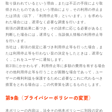
取り扱われているという理由，または不正の手段により取
得されたものであるという理由により，その利用の停止ま
たは消去（以下，「利用停止等」といいます。）を求めら
れた場合には，遅滞なく必要な調査を行います。
前項の調査結果に基づき，その請求に応じる必要があると
判断した場合には，遅滞なく，当該個人情報の利用停止等
を行います。
当社は，前項の規定に基づき利用停止等を行った場合，ま
たは利用停止等を行わない旨の決定をしたときは，遅滞な
く，これをユーザーに通知します。
前2項にかかわらず，利用停止等に多額の費用を有する場合
その他利用停止等を行うことが困難な場合であって，ユー
ザーの権利利益を保護するために必要なこれに代わるべき
措置をとれる場合は，この代替策を講じるものとします。
第9条（プライバシーポリシーの変更）
本ポリシーの内容は，法令その他本ポリシーに別段の定め