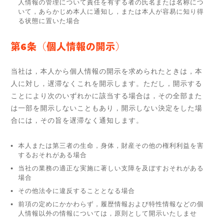
人情報の管理について責任を有する者の氏名または名称につ
いて，あらかじめ本人に通知し，または本人が容易に知り得
る状態に置いた場合
第6条（個人情報の開示）
当社は，本人から個人情報の開示を求められたときは，本
人に対し，遅滞なくこれを開示します。ただし，開示する
ことにより次のいずれかに該当する場合は，その全部また
は一部を開示しないこともあり，開示しない決定をした場
合には，その旨を遅滞なく通知します。
本人または第三者の生命，身体，財産その他の権利利益を害
するおそれがある場合
当社の業務の適正な実施に著しい支障を及ぼすおそれがある
場合
その他法令に違反することとなる場合
前項の定めにかかわらず，履歴情報および特性情報などの個
人情報以外の情報については，原則として開示いたしませ